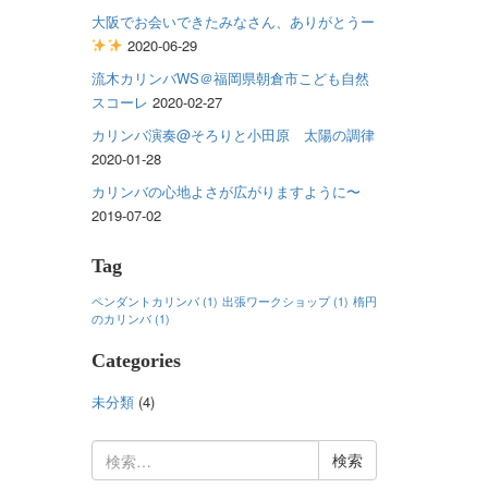
大阪でお会いできたみなさん、ありがとうー
2020-06-29
流木カリンバWS＠福岡県朝倉市こども自然
スコーレ
2020-02-27
カリンバ演奏@そろりと小田原 太陽の調律
2020-01-28
カリンバの心地よさが広がりますように〜
2019-07-02
Tag
ペンダントカリンバ
(1)
出張ワークショップ
(1)
楕円
のカリンバ
(1)
Categories
未分類
(4)
検
索: