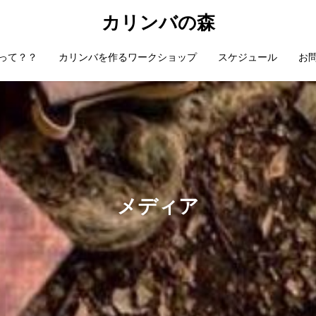
カリンバの森
って？？
カリンバを作るワークショップ
スケジュール
お
メディア