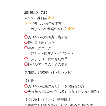
・
2部15:30-17:30
カリンバ練習会
心地よい音の奏で方
カリンバの音楽の作り方
カリンバの持ち方・構え方
良い音を出すコツ
演奏テクニック
・弾き方・振り方・ビブラート
一人ひとりに合わせた練習
レベルアップのための課題
参加費：3,500円（1ドリンク付）
【対象】
カリンバの森のカリンバをお持ちの方
今後作ってみたいとお考えの方（レンタル無料）
【持ち物】カリンバ、筆記用具
スマホなど動画を撮れるものがあると便利です。