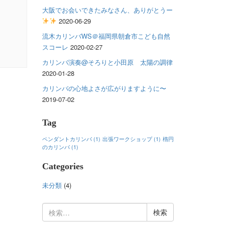
大阪でお会いできたみなさん、ありがとうー
2020-06-29
流木カリンバWS＠福岡県朝倉市こども自然
スコーレ
2020-02-27
カリンバ演奏@そろりと小田原 太陽の調律
2020-01-28
カリンバの心地よさが広がりますように〜
2019-07-02
Tag
ペンダントカリンバ
(1)
出張ワークショップ
(1)
楕円
のカリンバ
(1)
Categories
未分類
(4)
検
索: