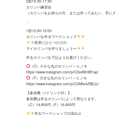
2部15:30-17:30
カリンバ練習会
（カリンバをお持ちの方、または作ってみたい、手に
・
1部12:00-15:00
カリンバを作るワークショップ
世界にひとつだけの
マイカリンバを作りましょう〜
作るカリンバを下記よりお選びください。
（C）小さな丸のカリンバ – ヒノキ
https://www.instagram.com/p/CGixWrHB1ap/
（F）大きな丸のカリンバ – ヒノキ
https://www.instagram.com/p/CGMle4ZBEJz/
【参加費（1ドリンク付）】
参加費は作るカリンバによって異なります。
（C）14,800円（F）16,800円
作るワークショップの流れは