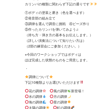
カリンバの種類に関わらず下記の通りです
①ボディの塗装と磨き（色を選べます）
②発音部の組み立て
③調律を選んで調音に挑戦 ④ビーズ作り
⑤作ったカリンバを弾いてみよう♫
（持ち方・弾き方の基本をお伝えします。）
（詳しい演奏法について知りたい方は）
（2部の練習会にご参加ください。）
※今回のワークショップではボディは
ほぼ完成した状態のものをご用意します。
・
調律について
下記10種類よりお選びいただけます
花の調律
風の調律
新登場！
水の調律
月の調律
海の調律
星の調律
太陽の調律
虹の調律