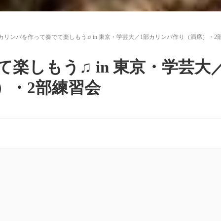
カリンバを作って奏でて楽しもう♫ in 東京・学芸大／1部カリンバ作り（満席）・2
楽しもう♫ in 東京・学芸大／
）・2部練習会