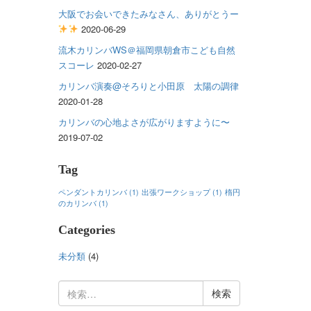
大阪でお会いできたみなさん、ありがとうー
2020-06-29
流木カリンバWS＠福岡県朝倉市こども自然
スコーレ
2020-02-27
カリンバ演奏@そろりと小田原 太陽の調律
2020-01-28
カリンバの心地よさが広がりますように〜
2019-07-02
Tag
ペンダントカリンバ
(1)
出張ワークショップ
(1)
楕円
のカリンバ
(1)
Categories
未分類
(4)
検
索: