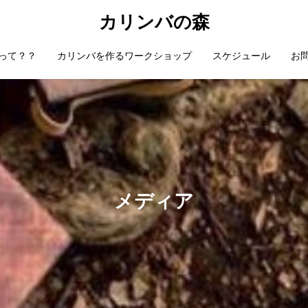
カリンバの森
って？？
カリンバを作るワークショップ
スケジュール
お
メディア